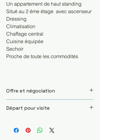
Un appartement de haut standing
Situé au 2 éme étage  avec ascenseur
Dressing
Climatisation
Chaffage central
Cuisine équipée
Sechoir
Proche de toute les commodités
Offre et négociation
Après visite du bien vous pouvez 
Départ pour visite
négocier ou adresser une offre de 
prix si le bien vous intéresse. Notre 
Le rendez-vous de visite et de 
agence jouera le rôle intermédiaire 
négociation s'effectue à l'adresse de 
et vous assistera dans toutes les 
notre agence sise à 23 avenue Habib 
démarches jusqu'à l'acte final, pour le 
Bourguiba, Nabeul. Un agent se 